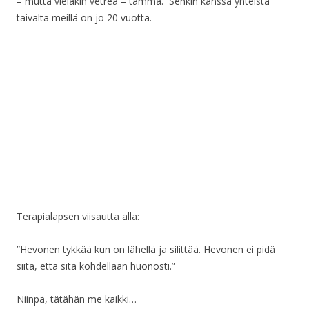
– mutta vieläkin vetreä – tamma. Senkin kanssa yhteistä
taivalta meillä on jo 20 vuotta.
Terapialapsen viisautta alla:
”Hevonen tykkää kun on lähellä ja silittää. Hevonen ei pidä
siitä, että sitä kohdellaan huonosti.”
Niinpä, tätähän me kaikki…