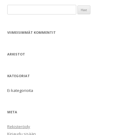
H
a
k
u
VIIMEISIMMÄT KOMMENTIT
:
ARKISTOT
KATEGORIAT
Ei kategorioita
META
Rekisteröidy
Kirjaudu sisään