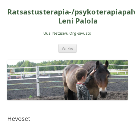
Ratsastusterapia-/psykoterapiapal
Leni Palola
Uusi Nettisivu.Org -sivusto
Siirry
Valikko
sisältöön
Hevoset