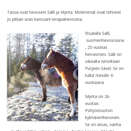
Tässä ovat hevoseni Sälli ja Mynta. Molemmat ovat tehneet
jo pitkän uran kanssani terapiahevosina.
Etualalla Sälli,
suomenhevosruuna
, 25-vuotias
herrasmies. Sälli on
oikealta nimeltään
Purjeen Sävel. Se on
tullut minu
lle 4-
vuotiaana.
Mynta on 26-
vuotias
Pohjoisruotsin
kylmäverihevonen.
Se on viisas, vanha